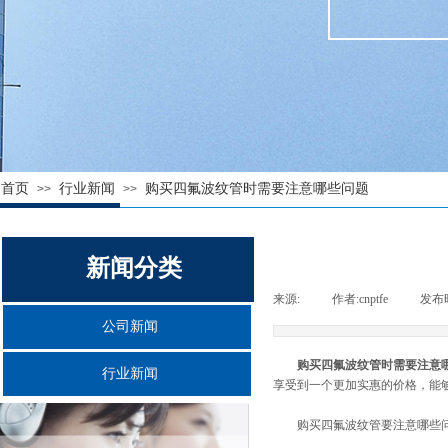
首页
行业新闻
购买四氟波纹管时需要注意哪些问题
>>
>>
新闻分类
来源:
|
作者:
cnptfe
|
发布
公司新闻
购买四氟波纹管时需要注意
行业新闻
享受到一个更加实惠的价格，能
购买四氟波纹管要注意哪些问题