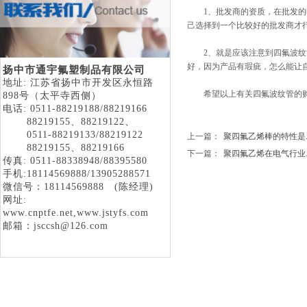
1、批发商的资质，在批发的时
己选择到一个比较好的批发商才
2、就是应该注意到四氟波纹管
好，因为产品有瑕疵，怎么能让
扬中市通宇氟塑制品有限公司
地址: 江苏省扬中市开发区永恒路
希望以上有关四氟波纹管的购买
898号（太平寺西侧）
电话:
0511-88219188/88219166
88219155、88219122、
0511-88219133/88219122
上一篇：
聚四氟乙烯棒的特性是....
88219155、88219166
下一篇：
聚四氟乙烯在电气行业....
传真: 0511-88338948/88395580
手机:18114569888/13905288571
微信号：18114569888
(陈经理)
网址:
www.cnptfe.net,www.jstyfs.com
邮箱：jsccsh@126.com