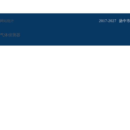
2017-2027
扬中
网站统计
气体侦测器