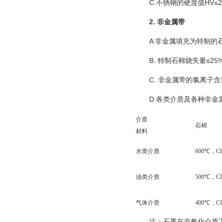
C.不锈钢的硬度值HV≤2
2. 非金属带
A 非金属填充为特制的
B. 特制石棉烧失量≤25
C. 非金属带的氯离子含量
D.各类介质及各种非
介质
石棉
材料
水类介质
600℃，CL
油类介质
500℃，CL
气体介质
400℃，CL
注：石墨在非氧化介质下