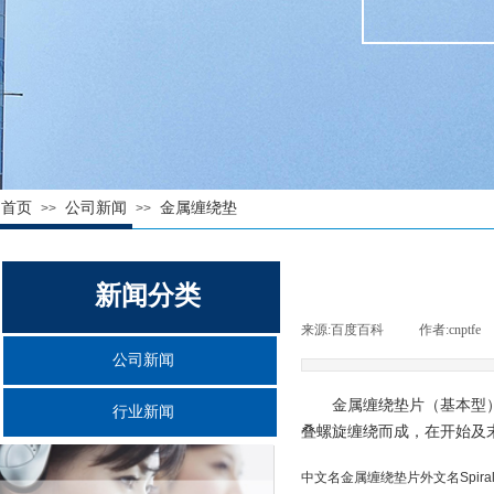
首页
公司新闻
金属缠绕垫
>>
>>
新闻分类
来源:
百度百科
|
作者:
cnptfe
公司新闻
金属缠绕垫片（基本型）
行业新闻
叠螺旋缠绕而成，在开始及
中文名金属缠绕垫片外文名Spiral