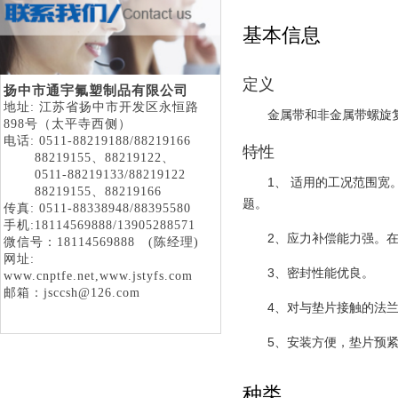
基本信息
定义
扬中市通宇氟塑制品有限公司
地址: 江苏省扬中市开发区永恒路
金属带和非金属带螺旋
898号（太平寺西侧）
电话:
0511-88219188/88219166
特性
88219155、88219122、
0511-88219133/88219122
1、 适用的工况范围
88219155、88219166
题。
传真: 0511-88338948/88395580
手机:18114569888/13905288571
2、应力补偿能力强。
微信号：18114569888
(陈经理)
网址:
3、密封性能优良。
www.cnptfe.net,www.jstyfs.com
邮箱：jsccsh@126.com
4、对与垫片接触的法
5、安装方便，垫片预
种类