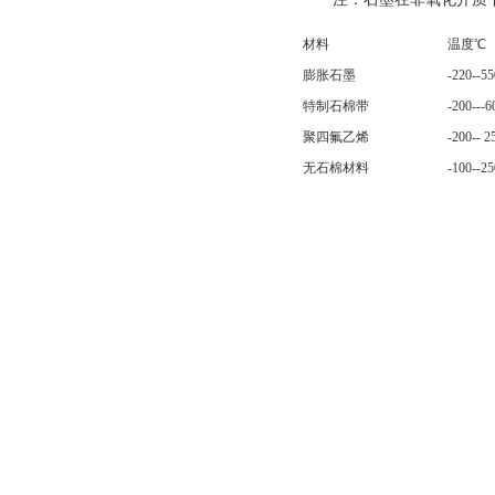
材料
温度℃
膨胀石墨
-220--55
特制石棉带
-200---6
聚四氟乙烯
-200-- 2
无石棉材料
-100--25
云 母
-150--80
3.加强环除另有协议
特殊材质缠绕垫片
采用321,双相钢，蒙乃
缠绕而成的缠绕垫片，用于
性能特点：
能在各种高
技术资料
使用温度